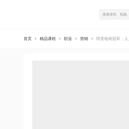
课程介绍
课程目录
（共20课）
首页
精品课程
职业
营销
阿里电销冠军：人



