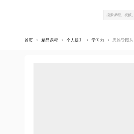
课程介绍
课程目录
（共36课）
首页
精品课程
个人提升
学习力
思维导图从



